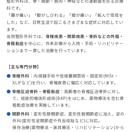
整形外科は、骨・関節・筋肉・神経などの運動器を診る診療
科です。
「腰が痛い」「脚がしびれる」「膝が痛い」「転んで怪我を
した」など、日常生活で起こるさまざまな症状に対応してい
ます。
当院整形外科では、
脊椎疾患・関節疾患・骨折などの外傷・
骨粗鬆症
を中心に、外来診療から入院・手術・リハビリテー
ションまで一貫した治療を行っています。
【主な専門分野】
脊椎外科
：内視鏡手術や低侵襲開窓術・固定術(MISt・
XLIFなど)を行い、脊椎疾患に幅広く対応しています。
脊椎圧迫骨折・骨粗鬆症
：高齢者の脊椎圧迫骨折に対し
て、経皮的椎体形成術(BKP)をはじめ、薬物療法を含む骨
粗鬆症治療を実施しています。
関節外科
：変形性膝関節症、変形性股関節症に加え、足の
外科(変形性足関節症や外反母趾など)に対応。
保存治療(薬物療法・装具療法・リハビリテーション)から