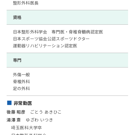
整形外科医長
資格
日本整形外科学会 専門医・脊椎脊髄病認定医
日本スポーツ協会公認スポーツドクター
運動器リハビリテーション認定医
専門
外傷一般
脊椎外科
足の外科
非常勤医
後藤 昭彦
ごとう あきひこ
湯澤 斎
ゆざわ いつき
埼玉医科大学卒