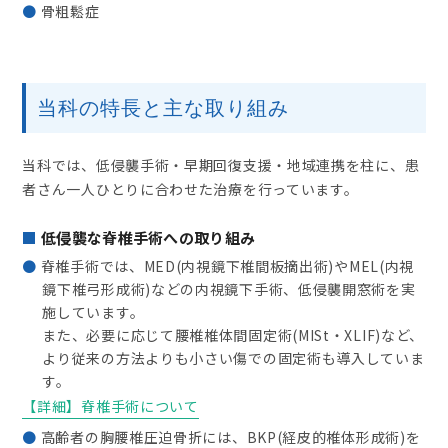
骨粗鬆症
当科の特長と主な取り組み
当科では、低侵襲手術・早期回復支援・地域連携を柱に、患
者さん一人ひとりに合わせた治療を行っています。
低侵襲な脊椎手術への取り組み
脊椎手術では、MED(内視鏡下椎間板摘出術)やMEL(内視
鏡下椎弓形成術)などの内視鏡下手術、低侵襲開窓術を実
施しています。
また、必要に応じて腰椎椎体間固定術(MISt・XLIF)など、
より従来の方法よりも小さい傷での固定術も導入していま
す。
【詳細】脊椎手術について
高齢者の胸腰椎圧迫骨折には、BKP(経皮的椎体形成術)を