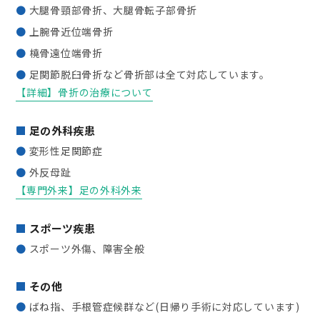
大腿骨頸部骨折、大腿骨転子部骨折
上腕骨近位端骨折
橈骨遠位端骨折
足関節脱臼骨折など骨折部は全て対応しています。
【詳細】骨折の治療について
足の外科疾患
変形性足関節症
外反母趾
【専門外来】足の外科外来
スポーツ疾患
スポーツ外傷、障害全般
その他
ばね指、手根管症候群など(日帰り手術に対応しています)