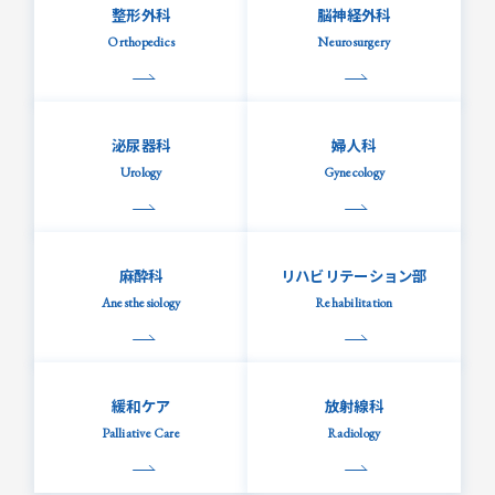
整形外科
脳神経外科
Orthopedics
Neurosurgery
泌尿器科
婦人科
Urology
Gynecology
麻酔科
リハビリテーション部
Anesthesiology
Rehabilitation
緩和ケア
放射線科
Palliative Care
Radiology