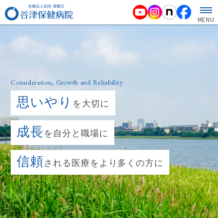
MENU
Consideration, Growth and Reliability
思いやり
を大切に
成長
を自分と職場に
信頼
される医療をより多くの方に