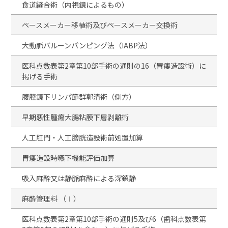
食道縫合術（内視鏡によるもの）
ペースメーカー移植術及びペースメーカー交換術
大動脈バルーンパンピング法（IABP法）
医科点数表第2章第10部手術の通則の16（胃瘻造設術）に
掲げる手術
腹腔鏡下リンパ節群郭清術（側方）
早期悪性腫瘍大腸粘膜下層剥離術
人工肛門・人工膀胱造設術前処置加算
胃瘻造設時嚥下機能評価加算
吸入麻酔又は静脈麻酔による深鎮静
麻酔管理料 （Ⅰ）
医科点数表第2章第10部手術の通則5及び6（歯科点数表第