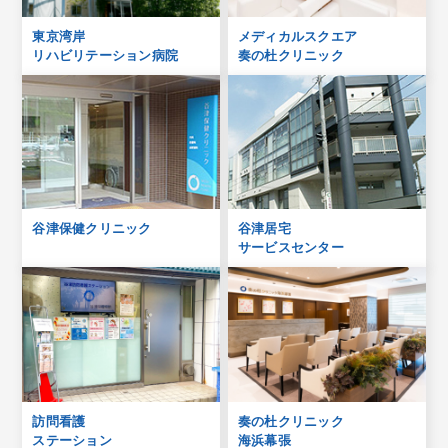
東京湾岸
メディカルスクエア
リハビリテーション病院
奏の杜クリニック
谷津保健クリニック
谷津居宅
サービスセンター
訪問看護
奏の杜クリニック
ステーション
海浜幕張