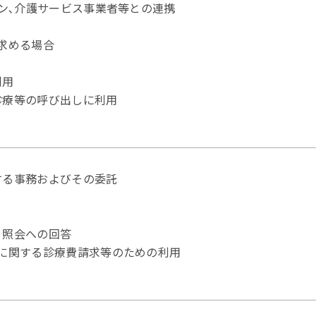
ョン､介護サービス事業者等との連携
求める場合
利用
診療等の呼び出しに利用
する事務およびその委託
､照会への回答
療に関する診療費請求等のための利用