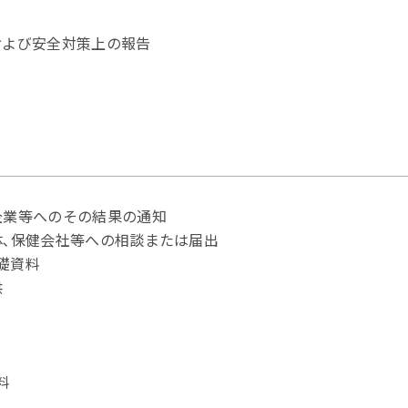
および安全対策上の報告
企業等へのその結果の通知
体､保健会社等への相談または届出
礎資料
供
料