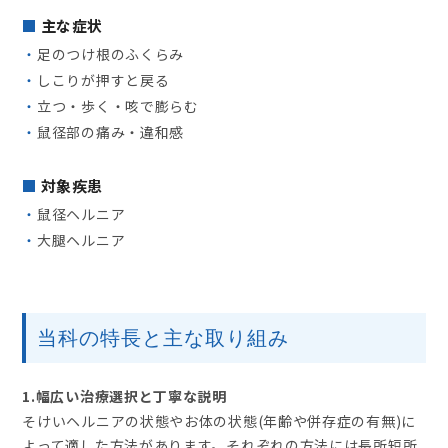
主な症状
・
足のつけ根のふくらみ
・
しこりが押すと戻る
・
立つ・歩く・咳で膨らむ
・
鼠径部の痛み・違和感
対象疾患
・
鼠径ヘルニア
・
大腿ヘルニア
当科の特長と主な取り組み
1.幅広い治療選択と丁寧な説明
そけいヘルニアの状態やお体の状態(年齢や併存症の有無)に
よって適した方法があります。それぞれの方法には長所短所