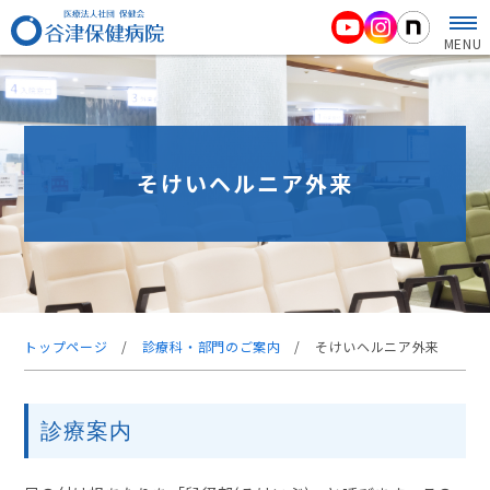
MENU
そけいヘルニア外来
トップページ
/
診療科・部門のご案内
/
そけいヘルニア外来
診療案内