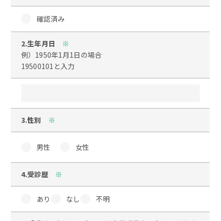
確認済み
2.生年月日
※
例）1950年1月1日の場合
19500101と入力
3.性別
※
男性
女性
4.受診歴
※
あり
なし
不明