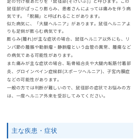
足の付け根あたりを「鼠径部(そけいぶ)」と呼びます。この
鼠径部がぽっこり膨らみ、患者さんによっては痛みを伴う病
気です。「脱腸」と呼ばれることがあります。
似た病気に、「大腿ヘルニア」があります。鼠径ヘルニアよ
りも足側が膨らむ病気です。
膨らみ(腫れ)が主な症状の場合、鼠径ヘルニア以外にも、リ
ンパ節の腫脹や動脈瘤・静脈瘤という血管の異常、腫瘍など
の病気である可能性があります。
また痛みが主な症状の場合、恥骨結合炎や大腿内転筋付着部
炎、グロインペイン症候群(スポーツヘルニア)、子宮内膜症
などの可能性があります。
一般の方では判断が難しいので、鼠径部の症状でお悩みの方
は、一度ヘルニア外来を受診してみてください。
主な疾患・症状