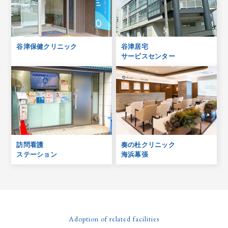
谷津保健クリニック
谷津居宅
サービスセンター
訪問看護
奏の杜クリニック
ステーション
海浜幕張
Adoption of related facilities