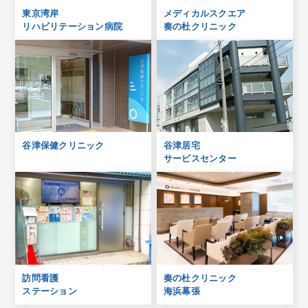
東京湾岸
メディカルスクエア
リハビリテーション病院
奏の杜クリニック
谷津保健クリニック
谷津居宅
サービスセンター
訪問看護
奏の杜クリニック
ステーション
海浜幕張