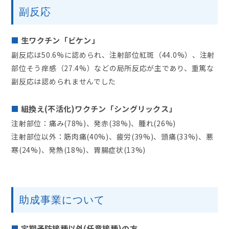
副反応
生ワクチン「ビケン」
副反応は50.6%に認められ、注射部位紅斑（44.0%）、注射
部位そう痒感（27.4%）などの局所反応が主であり、重篤な
副反応は認められませんでした
組換え(不活化)ワクチン「シングリックス」
注射部位：痛み(78%)、発赤(38%)、腫れ(26%)
注射部位以外：筋肉痛(40%)、疲労(39%)、頭痛(33%)、悪
寒(24%)、発熱(18%)、胃腸症状(13%)
助成事業について
定期予防接種以外(任意接種)の方