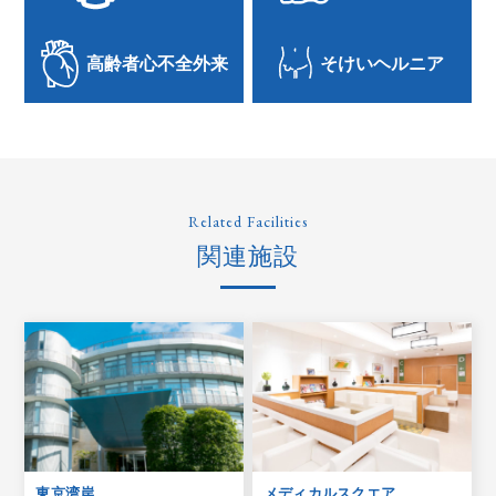
高齢者心不全外来
そけいヘルニア
Related Facilities
関連施設
東京湾岸
メディカルスクエア