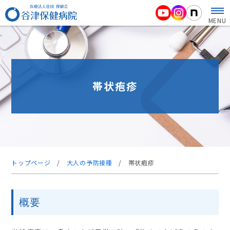
MENU
帯状疱疹
トップページ
/
大人の予防接種
/
帯状疱疹
概要