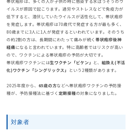
帯状疱疹は、多くの人が子供の時に感染する水ぼうそうのウ
イルスが原因で起こります。過労やストレスなどで免疫力が
低下すると、潜伏していたウイルスが活性化して、帯状疱疹
を発症します。帯状疱疹は70歳代で発症する方が最も多く、
80歳までに3人に1人が発症するといわれています。そのうち
の約2割の方は、長期間にわたって痛みが続く
帯状疱疹後神
経痛
になると言われています。特に高齢者ではリスクが高い
ので、ワクチンによる帯状疱疹の予防が大切です。
帯状疱疹ワクチンには
生ワクチン「ビケン」
と、
組換え(不活
化)ワクチン「シングリックス」
という2種類があります。
2025年度から、
65歳の方
などへ帯状疱疹ワクチンの予防接
種が、予防接種法に基づく
定期接種
の対象になりました。
対象者