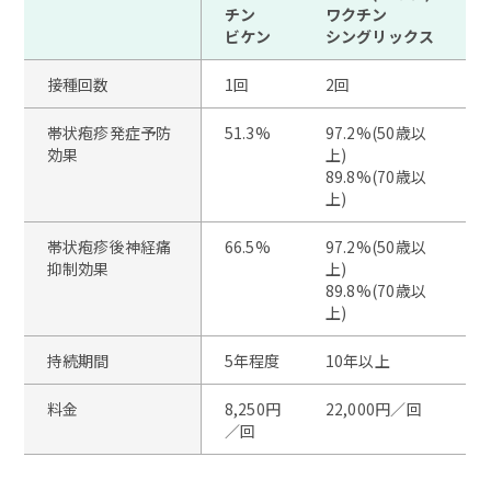
チン
ワクチン
ビケン
シングリックス
接種回数
1回
2回
帯状疱疹発症予防
51.3%
97.2%(50歳以
効果
上)
89.8%(70歳以
上)
帯状疱疹後神経痛
66.5%
97.2%(50歳以
抑制効果
上)
89.8%(70歳以
上)
持続期間
5年程度
10年以上
料金
8,250円
22,000円／回
／回