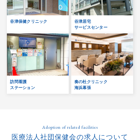
谷津保健クリニック
谷津居宅
サービスセンター
訪問看護
奏の杜クリニック
ステーション
海浜幕張
Adoption of related facilities
医療法人社団保健会の求人について