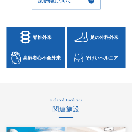
採用情報について
脊椎外来
足の外科外来
高齢者心不全外来
そけいヘルニア
Related Facilities
関連施設