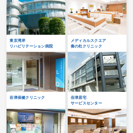
東京湾岸
メディカルスクエア
リハビリテーション病院
奏の杜クリニック
谷津保健クリニック
谷津居宅
サービスセンター