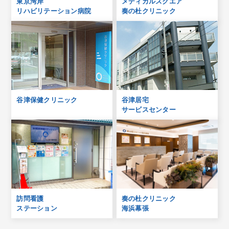
東京湾岸
メディカルスクエア
リハビリテーション病院
奏の杜クリニック
谷津保健クリニック
谷津居宅
サービスセンター
訪問看護
奏の杜クリニック
ステーション
海浜幕張