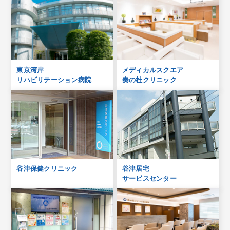
東京湾岸
メディカルスクエア
リハビリテーション病院
奏の杜クリニック
谷津保健クリニック
谷津居宅
サービスセンター