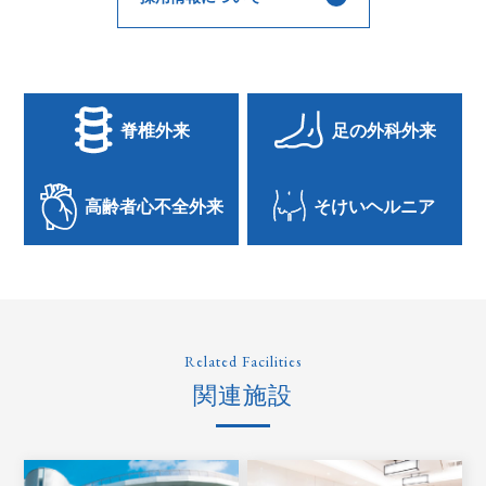
脊椎外来
足の外科外来
高齢者心不全外来
そけいヘルニア
Related Facilities
関連施設