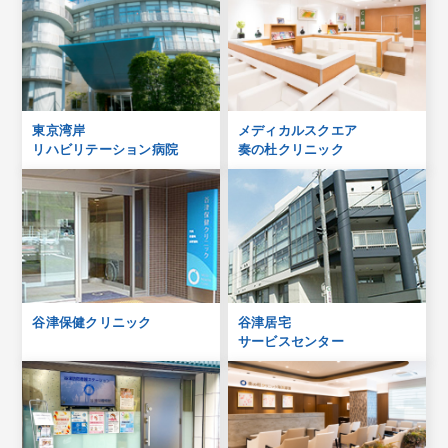
東京湾岸
メディカルスクエア
リハビリテーション病院
奏の杜クリニック
谷津保健クリニック
谷津居宅
サービスセンター